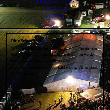
PARTNER-LAJU DURBACH
BILDER & VIDEOS
PFINGSTFETE
2025
KONTAKT
2024
2023
2022
2021
Diese Seite wird noch erstellt.
2020
Wir erstellen gerade Inhalte für diese Seite. Um unseren
2019
eigenen hohen Qualitätsansprüchen gerecht zu werden
2018
benötigen wir hierfür noch etwas Zeit.
2017
Bitte besuchen Sie diese Seite bald wieder. Vielen Dank
2016
für ihr Interesse!
2015
2014
2013
2012
2011