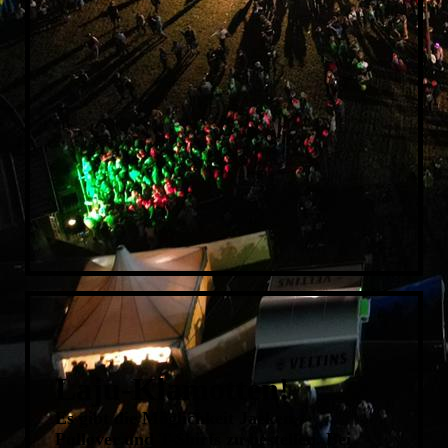
2010
2009
2008
2007
2006
2005
2004
Laju-Klamotten!
Es gibt die Möglichkeit Jacken,
Pullover
und T-Shirts zu bestellen. Bei