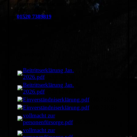
Interesse meldet euch bei:
Hinrich Niehuus
01520 7389819
Downloads
Beitrittserklärung Jan.
2026.pdf
(633.62KB)
Beitrittserklärung Jan.
2026.pdf
(633.62KB)
Einverständniserklärung.pdf
(40.73KB)
Einverständniserklärung.pdf
(40.73KB)
vollmacht zur
personenfürsorge.pdf
(96.3KB)
vollmacht zur
personenfürsorge.pdf
(96.3KB)