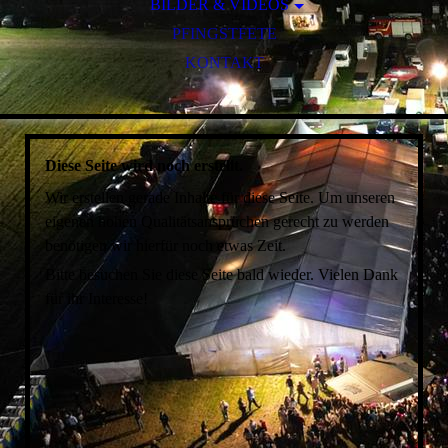
PARTNER-LAJU DURBACH
BILDER & VIDEOS
PFINGSTFETE
2025
KONTAKT
2024
2023
2022
2021
Diese Seite wird noch erstellt.
2020
Wir erstellen gerade Inhalte für diese Seite. Um unseren
2019
eigenen hohen Qualitätsansprüchen gerecht zu werden
2018
benötigen wir hierfür noch etwas Zeit.
2017
Bitte besuchen Sie diese Seite bald wieder. Vielen Dank
2016
für ihr Interesse!
2015
2014
2013
2012
2011