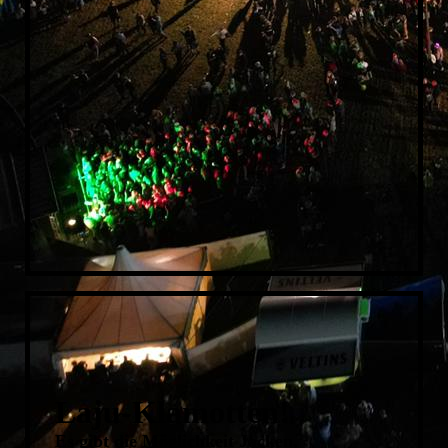
2010
2009
2008
2007
2006
2005
2004
Laju-Klamotten!
Es gibt die Möglichkeit Jacken,