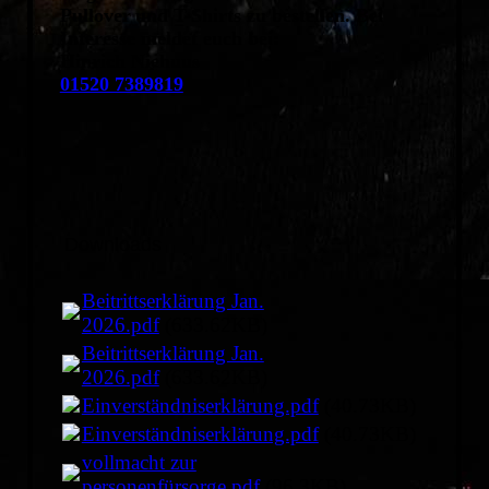
Pullover
und T-Shirts zu bestellen. Bei
Interesse meldet euch bei:
Hinrich Niehuus
01520 7389819
Downloads
Beitrittserklärung Jan.
2026.pdf
(633.62KB)
Beitrittserklärung Jan.
2026.pdf
(633.62KB)
Einverständniserklärung.pdf
(40.73KB)
Einverständniserklärung.pdf
(40.73KB)
vollmacht zur
personenfürsorge.pdf
(96.3KB)